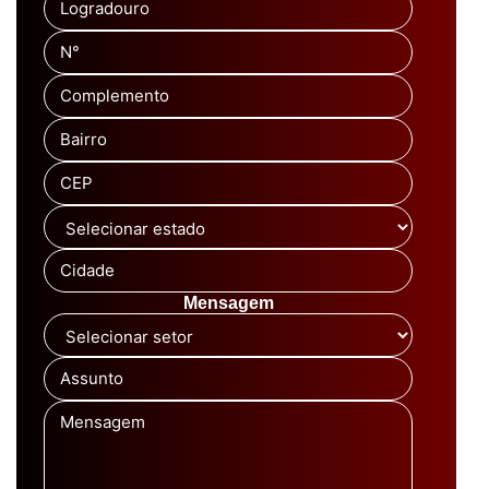
Logradouro
N°
Complemento
Bairro
CEP
Cidade
Mensagem
Assunto
Mensagem