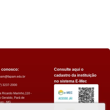
e conosco:
Consulte aqui o
cadastro da instituição
pam@fapam.edu.br
no sistema E-Mec
7) 3237-2000
 Ricardo Marinho,110 -
 Geraldo, Pará de
nas - MG