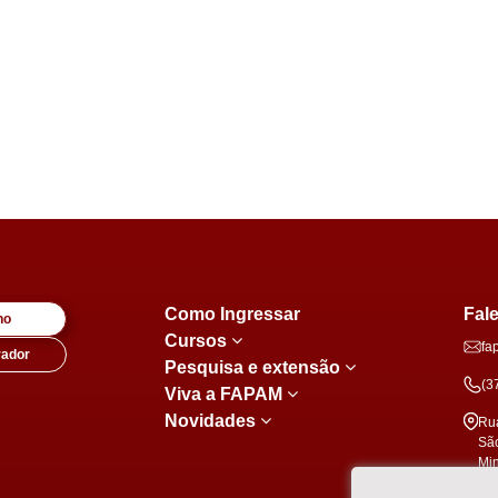
Como Ingressar
Fal
no
Cursos
fa
rador
Pesquisa e extensão
(3
Viva a FAPAM
Novidades
Rua
São
Mi