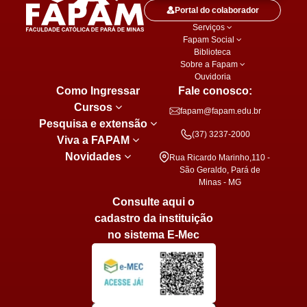
Portal do colaborador
Serviços
Fapam Social
Biblioteca
Sobre a Fapam
Ouvidoria
Como Ingressar
Fale conosco:
Cursos
fapam@fapam.edu.br
Pesquisa e extensão
(37) 3237-2000
Viva a FAPAM
Novidades
Rua Ricardo Marinho,110 -
São Geraldo, Pará de
Minas - MG
Consulte aqui o
cadastro da instituição
no sistema E-Mec