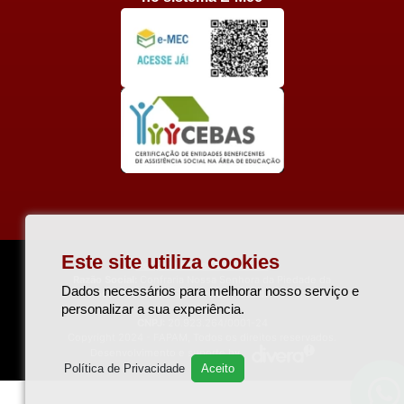
Este site utiliza cookies
Ver política de Privacidade
Razão Social:
Confraria Nossa Senhora da Piedade da
Dados necessários para melhorar nosso serviço e
Paróquia de Nossa Senhora da Piedade de Pará de
personalizar a sua experiência.
Minas
CNPJ:
20.923.264/0001-24
Copyright 2024 - FAPAM, Todos os direitos reservados.
Desenvolvimento e suporte by
Política de Privacidade
Aceito