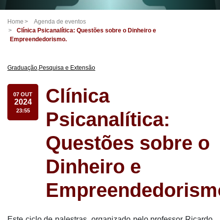
Home
Agenda de eventos
Clínica Psicanalítica: Questões sobre o Dinheiro e
Empreendedorismo.
Graduação
,
Pesquisa e Extensão
Clínica
07 OUT
2024
23:55
Psicanalítica:
Questões sobre o
Dinheiro e
Empreendedorism
Este ciclo de palestras, organizado pelo professor Ricardo